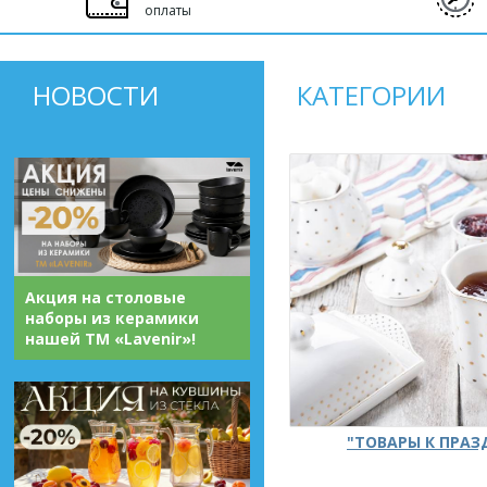
оплаты
НОВОСТИ
КАТЕГОРИИ
Акция на столовые
наборы из керамики
нашей ТМ «Lavenir»!
"ТОВАРЫ К ПРА