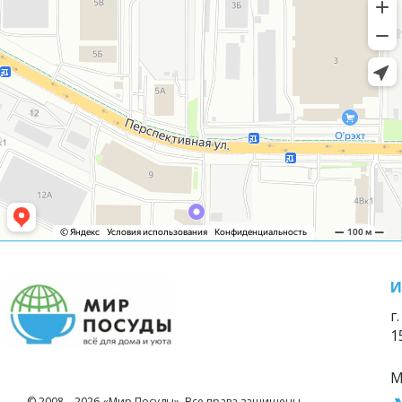
И
г
1
М
© 2008—2026 «Мир Посуды». Все права защищены.