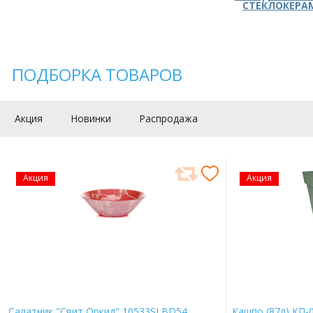
СТЕКЛОКЕРА
ПОДБОРКА ТОВАРОВ
Акция
Новинки
Распродажа
Акция
Акция
Салатник "Свит Оркид" 10533SLBD54
Кашпо (87л) КП-0