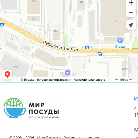
И
г
1
М
© 2008—2026 «Мир Посуды». Все права защищены.