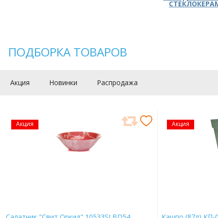
СТЕКЛОКЕРА
ПОДБОРКА ТОВАРОВ
Акция
Новинки
Распродажа
Акция
Акция
Салатник "Свит Оркид" 10533SLBD54
Кашпо (87л) КП-0