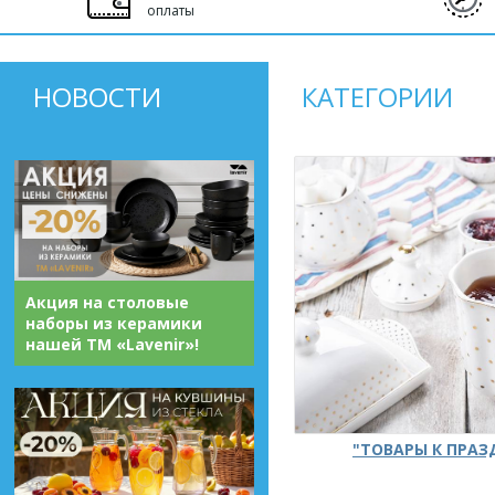
оплаты
НОВОСТИ
КАТЕГОРИИ
Акция на столовые
наборы из керамики
нашей ТМ «Lavenir»!
"ТОВАРЫ К ПРА