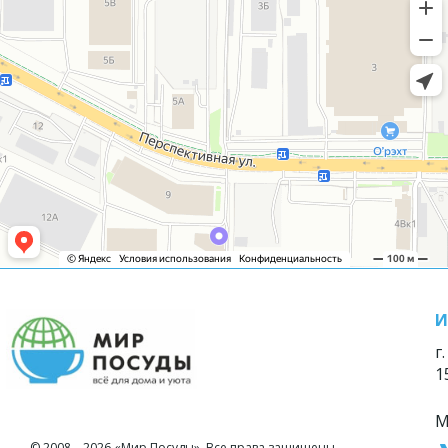
И
г
1
М
© 2008—2026 «Мир Посуды». Все права защищены.