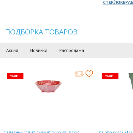
СТЕКЛОКЕРА
ПОДБОРКА ТОВАРОВ
Акция
Новинки
Распродажа
Акция
Акция
Салатник "Свит Оркид" 10533SLBD54
Кашпо (87л) КП-0