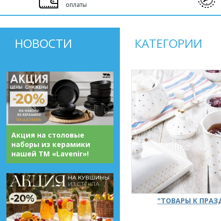
оплаты
НОВОСТИ
КАТЕГОРИИ
Акция на столовые
наборы из керамики
нашей ТМ «Lavenir»!
"ТОВАРЫ К ПРА