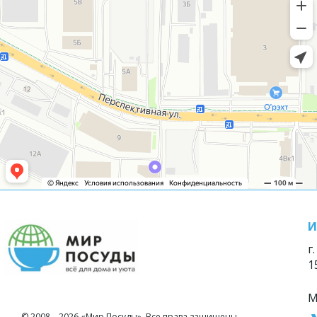
И
г
1
М
© 2008—2026 «Мир Посуды». Все права защищены.