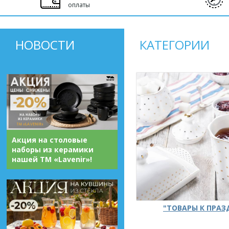
оплаты
НОВОСТИ
КАТЕГОРИИ
Акция на столовые
наборы из керамики
нашей ТМ «Lavenir»!
"ТОВАРЫ К ПРА