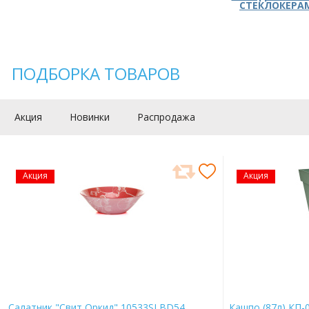
СТЕКЛОКЕРА
ПОДБОРКА ТОВАРОВ
Акция
Новинки
Распродажа
Акция
Акция
Салатник "Свит Оркид" 10533SLBD54
Кашпо (87л) КП-0