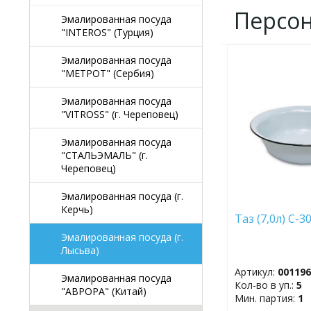
Персо
Эмалированная посуда
"INTEROS" (Турция)
Эмалированная посуда
ДОБАВИТЬ
"МЕТРОТ" (Сербия)
В
ИЗБРАННОЕ
Эмалированная посуда
"VITROSS" (г. Череповец)
Эмалированная посуда
"СТАЛЬЭМАЛЬ" (г.
Череповец)
Эмалированная посуда (г.
Керчь)
Таз (7,0л) С-3
Эмалированная посуда (г.
Лысьва)
Артикул:
00119
Эмалированная посуда
Кол-во в уп.:
5
"АВРОРА" (Китай)
Мин. партия:
1