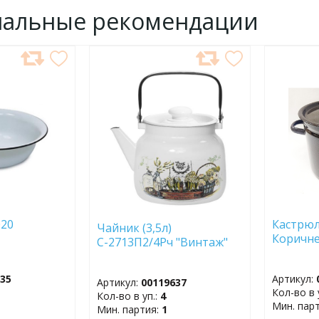
нальные рекомендации
ДОБАВИТЬ
ДОБ
В
В
ИЗБРАННОЕ
ИЗБР
020
Кастрюля
Чайник (3,5л)
Коричне
С-2713П2/4Рч "Винтаж"
635
Артикул:
Артикул:
00119637
Кол-во в 
Кол-во в уп.:
4
Мин. пар
Мин. партия:
1