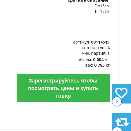
Краткое описание:
ИЗБРАННОЕ
D=16см
H=13см
артикул:
00114515
кол-во в уп.:
4
мин. партия:
1
3
объем:
0.004
м
вес:
0.785
кг
Зарегистрируйтесь чтобы
посмотреть цены и купить
товар
0