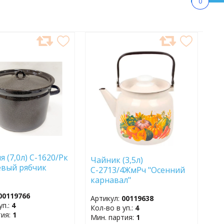
0
АВИТЬ
ДОБАВИТЬ
В
АННОЕ
ИЗБРАННОЕ
 (7,0л) С-1620/Рк
Чайник (3,5л)
вый рябчик
С-2713/4ЖмРч "Осенний
карнавал"
00119766
Артикул:
00119638
уп.:
4
Кол-во в уп.:
4
тия:
1
Мин. партия:
1