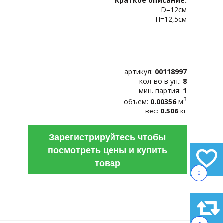
Краткое описание:
ИЗБРАННОЕ
D=12см
H=12,5см
артикул:
00118997
кол-во в уп.:
8
мин. партия:
1
3
объем:
0.00356
м
вес:
0.506
кг
Зарегистрируйтесь чтобы
посмотреть цены и купить
товар
0