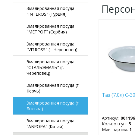
Персо
Эмалированная посуда
"INTEROS" (Турция)
Эмалированная посуда
ДОБАВИТЬ
"МЕТРОТ" (Сербия)
В
ИЗБРАННОЕ
Эмалированная посуда
"VITROSS" (г. Череповец)
Эмалированная посуда
"СТАЛЬЭМАЛЬ" (г.
Череповец)
Эмалированная посуда (г.
Керчь)
Таз (7,0л) С-3
Эмалированная посуда (г.
Лысьва)
Артикул:
00119
Эмалированная посуда
Кол-во в уп.:
5
"АВРОРА" (Китай)
Мин. партия:
1