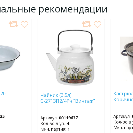
нальные рекомендации
ДОБАВИТЬ
ДОБ
В
В
ИЗБРАННОЕ
ИЗБР
020
Кастрюля
Чайник (3,5л)
Коричне
С-2713П2/4Рч "Винтаж"
635
Артикул:
Артикул:
00119637
Кол-во в 
Кол-во в уп.:
4
Мин. пар
Мин. партия:
1