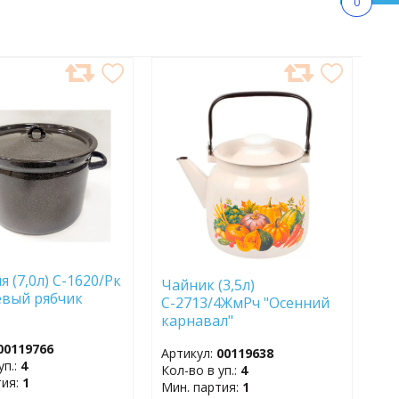
0
АВИТЬ
ДОБАВИТЬ
В
АННОЕ
ИЗБРАННОЕ
 (7,0л) С-1620/Рк
Чайник (3,5л)
вый рябчик
С-2713/4ЖмРч "Осенний
карнавал"
00119766
Артикул:
00119638
уп.:
4
Кол-во в уп.:
4
тия:
1
Мин. партия:
1