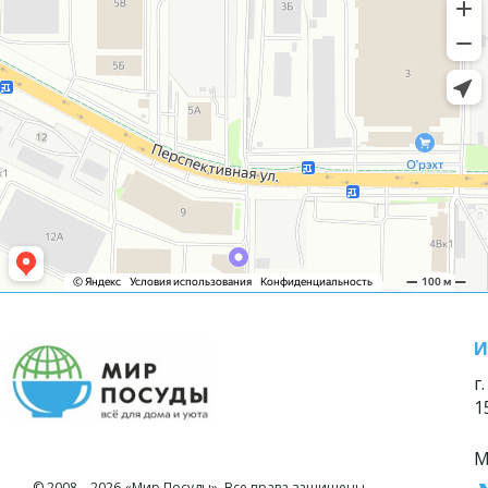
И
г
1
М
© 2008—2026 «Мир Посуды». Все права защищены.