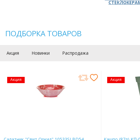
СТЕКЛОКЕРА
ПОДБОРКА ТОВАРОВ
Акция
Новинки
Распродажа
Акция
Акция
Салатник "Свит Оркид" 10533SLBD54
Кашпо (87л) КП-0