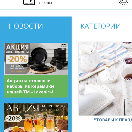
оплаты
НОВОСТИ
КАТЕГОРИИ
Акция на столовые
наборы из керамики
нашей ТМ «Lavenir»!
"ТОВАРЫ К ПРА