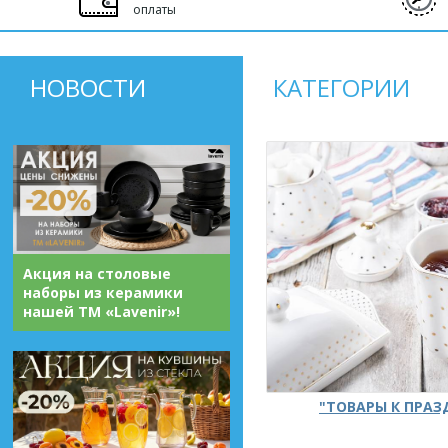
оплаты
НОВОСТИ
КАТЕГОРИИ
Акция на столовые
наборы из керамики
нашей ТМ «Lavenir»!
"ТОВАРЫ К ПРА