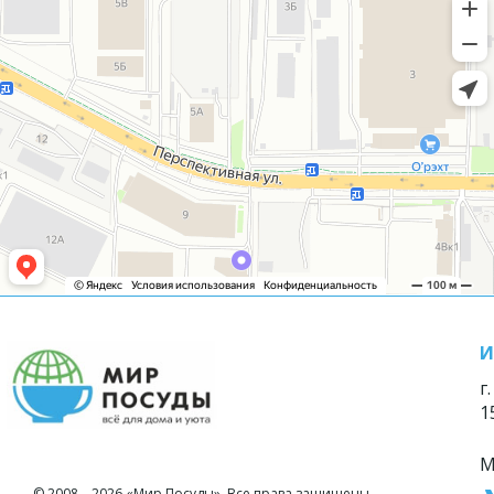
И
г
1
М
© 2008—2026 «Мир Посуды». Все права защищены.