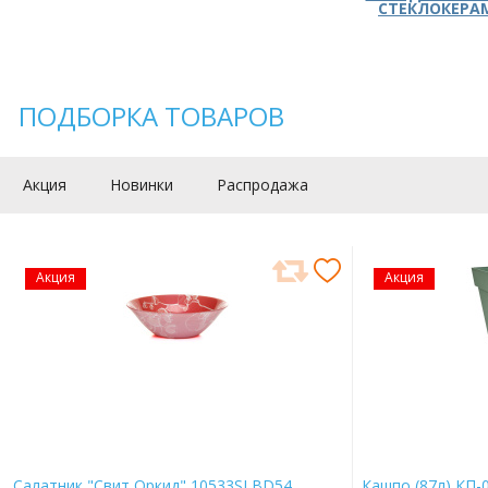
СТЕКЛОКЕРА
ПОДБОРКА ТОВАРОВ
Акция
Новинки
Распродажа
Акция
Акция
Салатник "Свит Оркид" 10533SLBD54
Кашпо (87л) КП-0