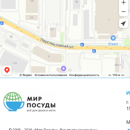
И
г
1
М
© 2008—2026 «Мир Посуды». Все права защищены.