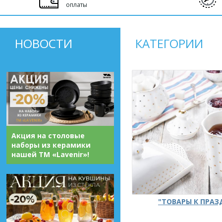
оплаты
НОВОСТИ
КАТЕГОРИИ
Акция на столовые
наборы из керамики
нашей ТМ «Lavenir»!
"ТОВАРЫ К ПРА