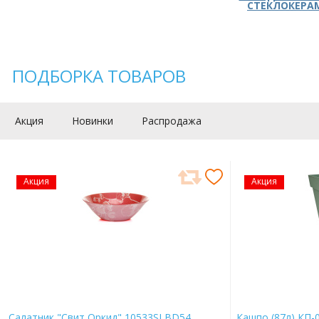
СТЕКЛОКЕРА
ПОДБОРКА ТОВАРОВ
Акция
Новинки
Распродажа
Акция
Акция
Салатник "Свит Оркид" 10533SLBD54
Кашпо (87л) КП-0