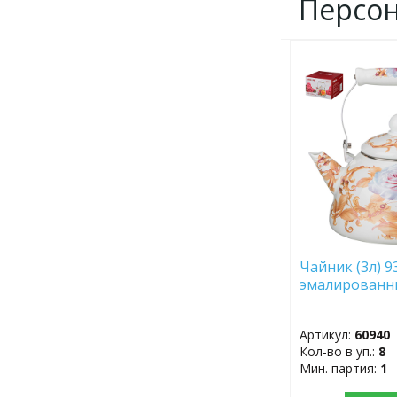
Персо
ДОБАВИТЬ
В
ИЗБРАННОЕ
Чайник (3л) 9
эмалирован
Артикул:
60940
Кол-во в уп.:
8
Мин. партия:
1