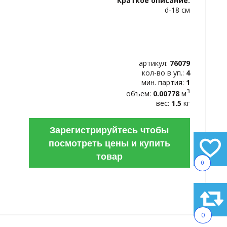
Краткое описание:
ИЗБРАННОЕ
d-18 см
артикул:
76079
кол-во в уп.:
4
мин. партия:
1
3
объем:
0.00778
м
вес:
1.5
кг
Зарегистрируйтесь чтобы
посмотреть цены и купить
товар
0
0