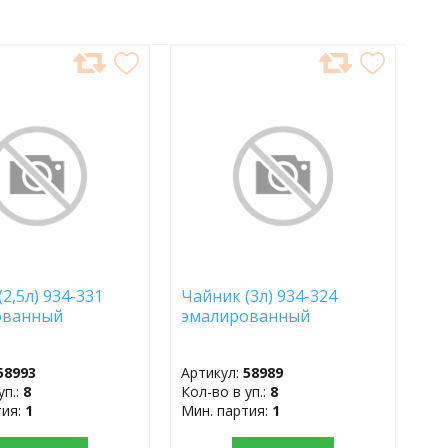
АВИТЬ
ДОБАВИТЬ
В
АННОЕ
ИЗБРАННОЕ
2,5л) 934-331
Чайник (3л) 934-324
ованный
эмалированный
58993
Артикул:
58989
уп.:
8
Кол-во в уп.:
8
тия:
1
Мин. партия:
1