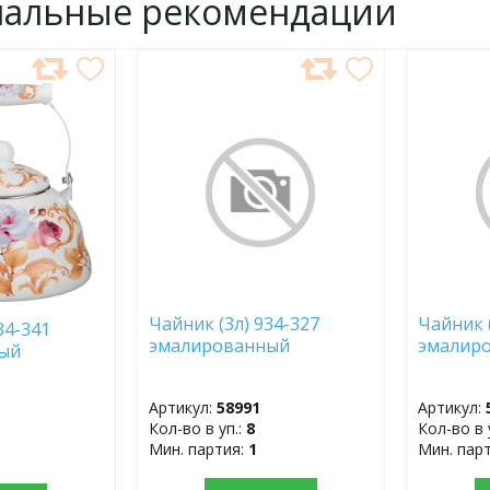
нальные рекомендации
ДОБАВИТЬ
ДОБ
В
В
ИЗБРАННОЕ
ИЗБР
Чайник (3л) 934-327
Чайник (
34-341
эмалированный
эмалир
ный
Артикул:
58991
Артикул:
Кол-во в уп.:
8
Кол-во в 
Мин. партия:
1
Мин. пар