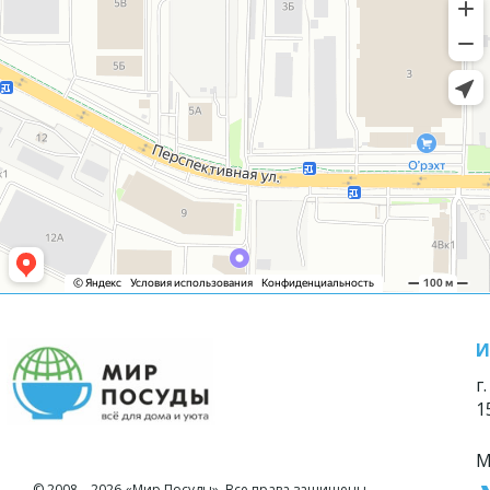
И
г
1
М
© 2008—2026 «Мир Посуды». Все права защищены.