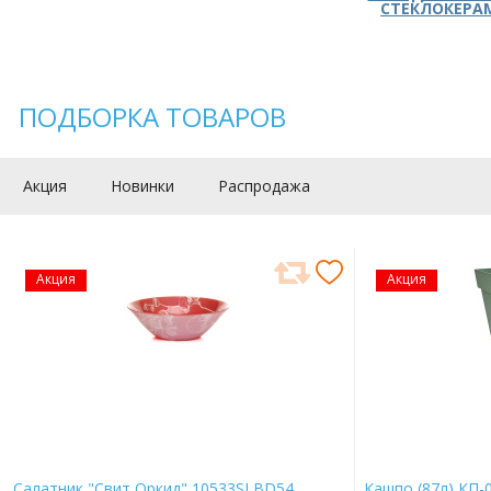
СТЕКЛОКЕРА
ПОДБОРКА ТОВАРОВ
Акция
Новинки
Распродажа
Акция
Акция
Салатник "Свит Оркид" 10533SLBD54
Кашпо (87л) КП-0