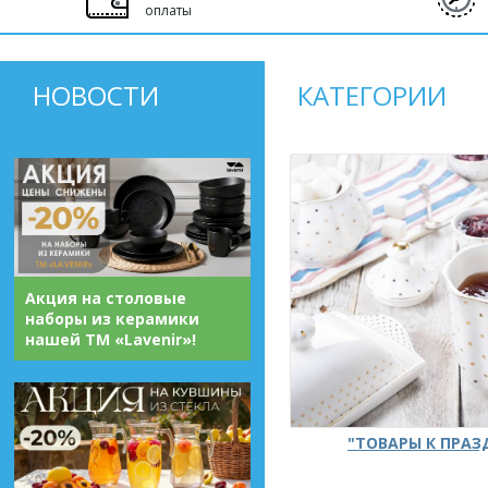
оплаты
НОВОСТИ
КАТЕГОРИИ
Акция на столовые
наборы из керамики
нашей ТМ «Lavenir»!
"ТОВАРЫ К ПРА