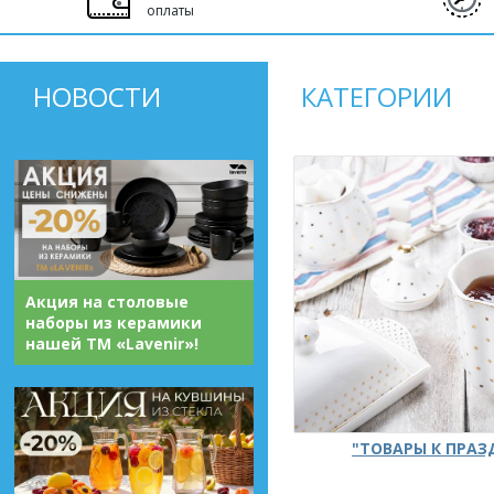
оплаты
НОВОСТИ
КАТЕГОРИИ
Акция на столовые
наборы из керамики
нашей ТМ «Lavenir»!
"ТОВАРЫ К ПРА