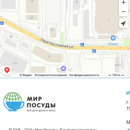
И
г
1
М
© 2008—2026 «Мир Посуды». Все права защищены.