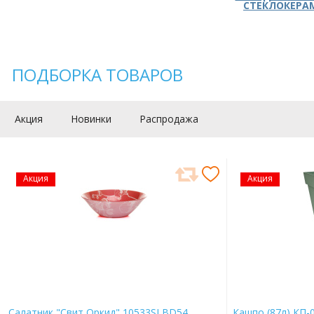
СТЕКЛОКЕРА
ПОДБОРКА ТОВАРОВ
Акция
Новинки
Распродажа
Акция
Акция
Салатник "Свит Оркид" 10533SLBD54
Кашпо (87л) КП-0