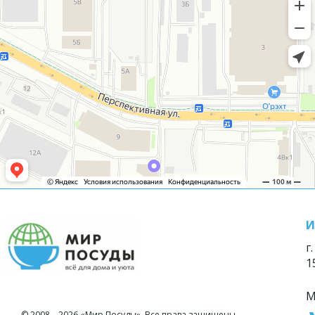
И
г
1
М
© 2008—2026 «Мир Посуды». Все права защищены.