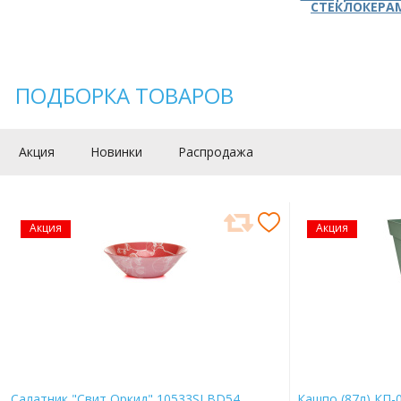
СТЕКЛОКЕРА
ПОДБОРКА ТОВАРОВ
Акция
Новинки
Распродажа
Акция
Акция
Салатник "Свит Оркид" 10533SLBD54
Кашпо (87л) КП-0