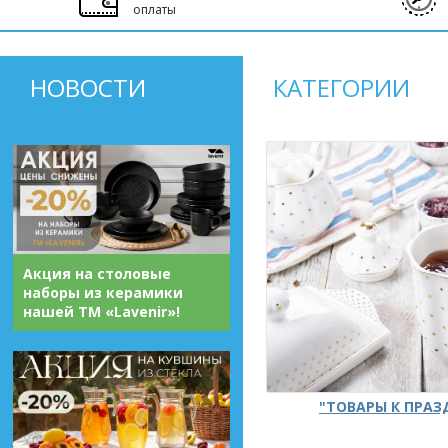
оплаты
НОВОСТИ
КАТЕГОРИИ
Акция на столовые
наборы из керамики
нашей ТМ «Lavenir»!
"ТОВАРЫ К ПРА