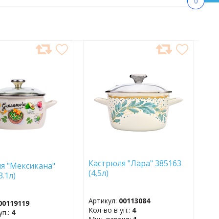
0
АВИТЬ
ДОБАВИТЬ
В
АННОЕ
ИЗБРАННОЕ
Кастрюля "Лара" 385163
я "Мексикана"
(4,5л)
3.1л)
Артикул:
00113084
00119119
Кол-во в уп.:
4
уп.:
4