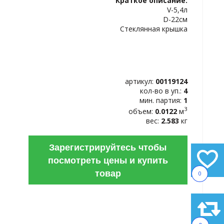
Краткое описание:
ИЗБРАННОЕ
V-5,4л
D-22см
Стеклянная крышка
артикул:
00119124
кол-во в уп.:
4
мин. партия:
1
3
объем:
0.0122
м
вес:
2.583
кг
Зарегистрируйтесь чтобы
посмотреть цены и купить
товар
0