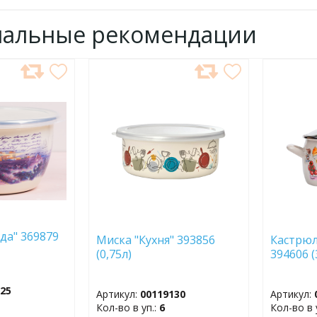
нальные рекомендации
ДОБАВИТЬ
ДОБ
В
В
ИЗБРАННОЕ
ИЗБР
да" 369879
Миска "Кухня" 393856
Кастрюл
(0,75л)
394606 (
125
Артикул:
00119130
Артикул:
Кол-во в уп.:
6
Кол-во в 