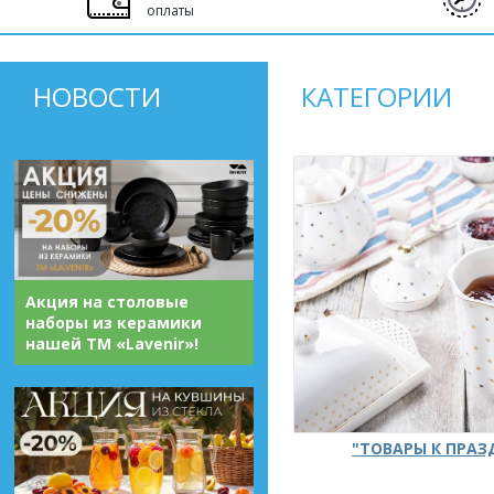
оплаты
НОВОСТИ
КАТЕГОРИИ
Акция на столовые
наборы из керамики
нашей ТМ «Lavenir»!
"ТОВАРЫ К ПРА