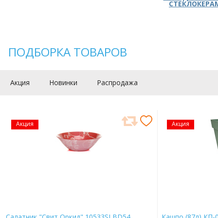
СТЕКЛОКЕРА
ПОДБОРКА ТОВАРОВ
Акция
Новинки
Распродажа
Акция
Акция
Салатник "Свит Оркид" 10533SLBD54
Кашпо (87л) КП-0