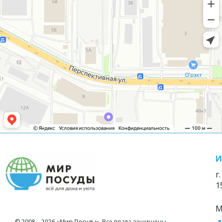
И
г
1
М
© 2008—2026 «Мир Посуды». Все права защищены.