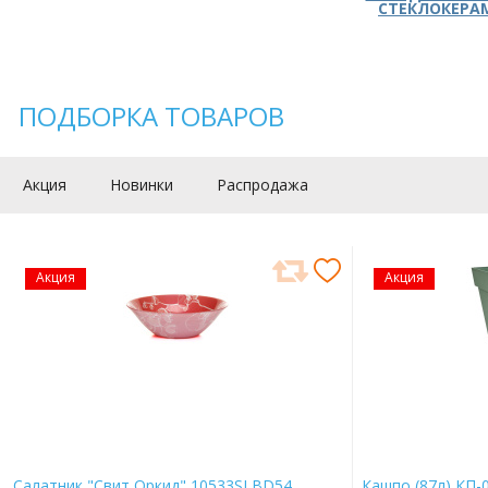
СТЕКЛОКЕРА
ПОДБОРКА ТОВАРОВ
Акция
Новинки
Распродажа
Акция
Акция
Салатник "Свит Оркид" 10533SLBD54
Кашпо (87л) КП-0