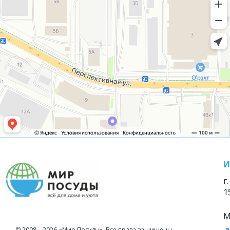
И
г
1
М
© 2008—2026 «Мир Посуды». Все права защищены.