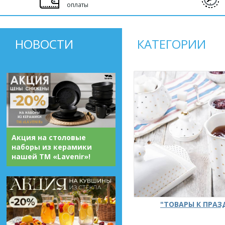
оплаты
НОВОСТИ
КАТЕГОРИИ
Акция на столовые
наборы из керамики
нашей ТМ «Lavenir»!
"ТОВАРЫ К ПРА