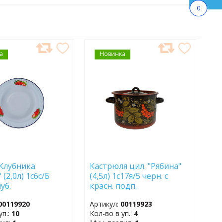
0
а
АВИТЬ
Новинка
ДОБАВИТЬ
В
АННОЕ
ИЗБРАННОЕ
Клубника
Кастрюля цил. "Рябина"
 (2,0л) 1с6с/Б
(4,5л) 1с17я/5 черн. с
уб.
красн. подп.
00119920
Артикул:
00119923
уп.:
10
Кол-во в уп.:
4