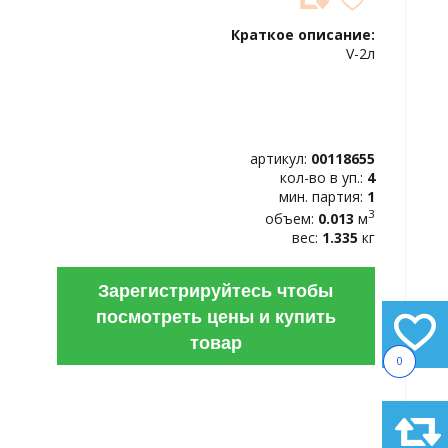
ДОБАВИТЬ
В
Краткое описание:
ИЗБРАННОЕ
V-2л
артикул:
00118655
кол-во в уп.:
4
мин. партия:
1
3
объем:
0.013
м
вес:
1.335
кг
Зарегистрируйтесь чтобы
посмотреть цены и купить
товар
0