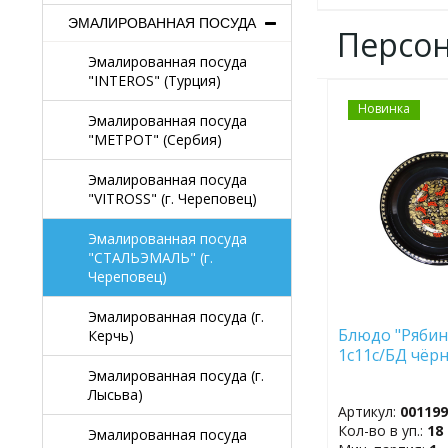
ЭМАЛИРОВАННАЯ ПОСУДА
Персо
Эмалированная посуда
"INTEROS" (Турция)
Новинка
ДОБАВИТЬ
Эмалированная посуда
В
"МЕТРОТ" (Сербия)
ИЗБРАННОЕ
Эмалированная посуда
"VITROSS" (г. Череповец)
Эмалированная посуда
"СТАЛЬЭМАЛЬ" (г.
Череповец)
Эмалированная посуда (г.
Блюдо "Рябина
Керчь)
1с11с/БД чёрн
Эмалированная посуда (г.
Лысьва)
Артикул:
00119
Кол-во в уп.:
18
Эмалированная посуда