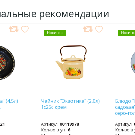
нальные рекомендации
Новинка
ДОБАВИТЬ
Новинк
ДОБ
В
В
ИЗБРАННОЕ
ИЗБР
" (4,5л)
Чайник "Экзотика" (2,0л)
Блюдо "
.
1с25с крем.
садовая"
серо-гол
921
Артикул:
00119978
Артикул:
Кол-во в уп.:
6
Кол-во в 