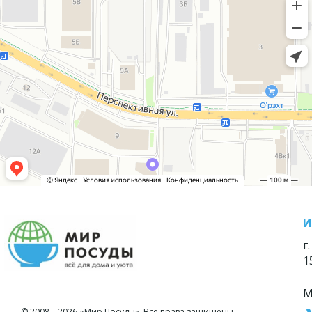
И
г
1
М
© 2008—2026 «Мир Посуды». Все права защищены.