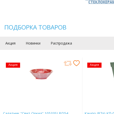
СТЕКЛОКЕРА
ПОДБОРКА ТОВАРОВ
Акция
Новинки
Распродажа
Акция
Акция
Салатник "Свит Оркид" 10533SLBD54
Кашпо (87л) КП-0