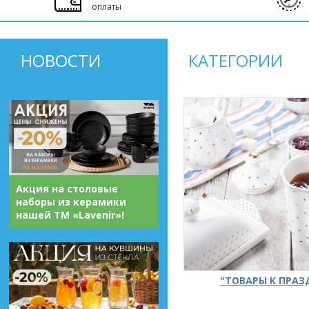
оплаты
НОВОСТИ
КАТЕГОРИИ
Акция на столовые
наборы из керамики
нашей ТМ «Lavenir»!
"ТОВАРЫ К ПРА