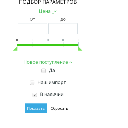
ПОДБОР ПАРАМЕТРОВ
Цена _
От
До
0
0
0
0
0
Новое поступление
Да
Наш импорт
В наличии