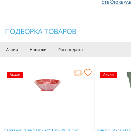
СТЕКЛОКЕРА
ПОДБОРКА ТОВАРОВ
Акция
Новинки
Распродажа
Акция
Акция
Салатник "Свит Оркид" 10533SLBD54
Кашпо (87л) КП-0