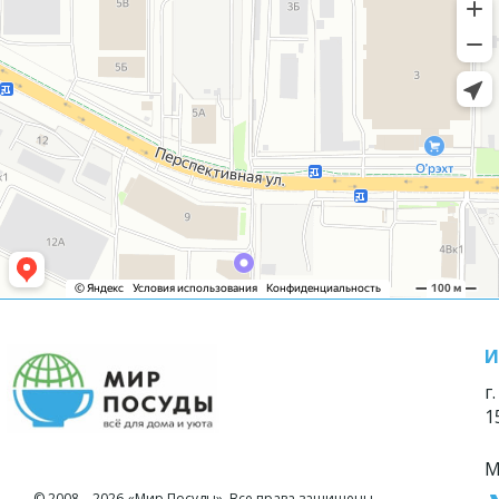
И
г
1
М
© 2008—2026 «Мир Посуды». Все права защищены.