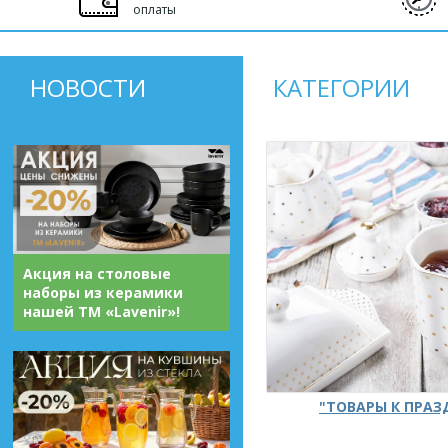
оплаты
НОВОСТИ
КАТЕГОРИИ
Акция на столовые
наборы из керамики
нашей ТМ «Lavenir»!
"ТОВАРЫ К ПРА