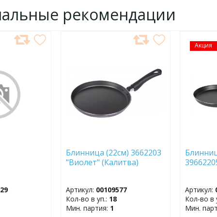
нальные рекомендации
ДОБАВИТЬ
Акция
ДОБ
В
В
ИЗБРАННОЕ
ИЗБР
Блинница (22см) 3662203
Блинниц
"Виолет" (Калитва)
3966220
629
Артикул:
00109577
Артикул:
Кол-во в уп.:
18
Кол-во в 
Мин. партия:
1
Мин. пар