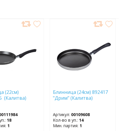
АВИТЬ
ДОБАВИТЬ
В
АННОЕ
ИЗБРАННОЕ
а (22см)
Блинница (24см) 892417
5 (Калитва)
"Дрим" (Калитва)
00111984
Артикул:
00109608
уп.:
18
Кол-во в уп.:
14
тия:
1
Мин. партия:
1