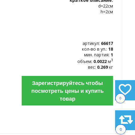
Краткое описание:
ИЗБРАННОЕ
d=22см
h=2см
артикул:
66617
кол-во в уп.:
18
мин. партия:
1
3
объем:
0.0022
м
вес:
0.269
кг
Зарегистрируйтесь чтобы
посмотреть цены и купить
товар
0
0