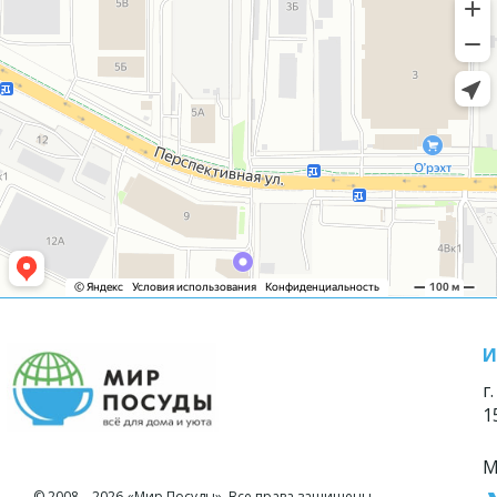
И
г
1
М
© 2008—2026 «Мир Посуды». Все права защищены.