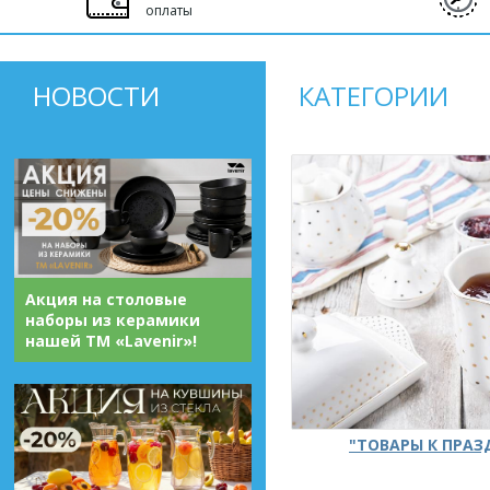
оплаты
НОВОСТИ
КАТЕГОРИИ
Акция на столовые
наборы из керамики
нашей ТМ «Lavenir»!
"ТОВАРЫ К ПРА