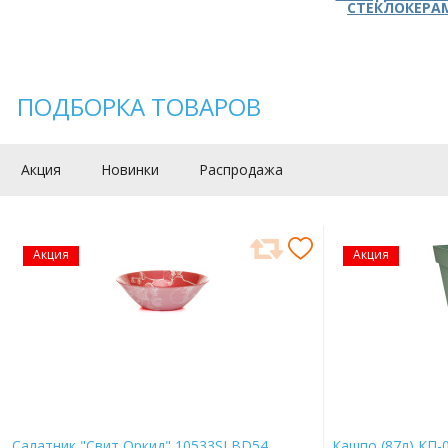
СТЕКЛОКЕРА
ПОДБОРКА ТОВАРОВ
Акция
Новинки
Распродажа
Акция
Акция
Салатник "Свит Оркид" 10533SLBD54
Кашпо (87л) КП-0