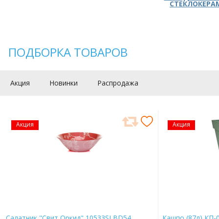
СТЕКЛОКЕРА
ПОДБОРКА ТОВАРОВ
Акция
Новинки
Распродажа
Акция
Акция
Салатник "Свит Оркид" 10533SLBD54
Кашпо (87л) КП-0