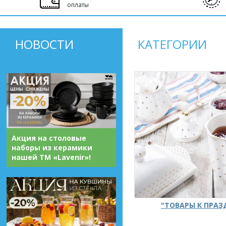
оплаты
НОВОСТИ
КАТЕГОРИИ
Акция на столовые
наборы из керамики
нашей ТМ «Lavenir»!
"ТОВАРЫ К ПРА