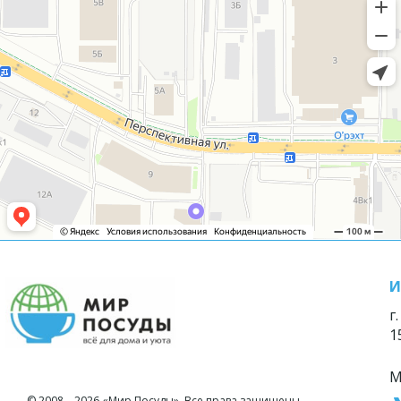
И
г
1
М
© 2008—2026 «Мир Посуды». Все права защищены.