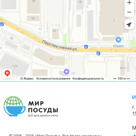
И
г
1
М
© 2008—2026 «Мир Посуды». Все права защищены.