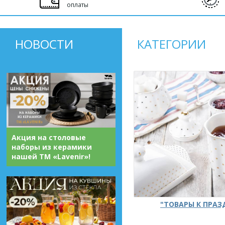
оплаты
НОВОСТИ
КАТЕГОРИИ
Акция на столовые
наборы из керамики
нашей ТМ «Lavenir»!
"ТОВАРЫ К ПРА