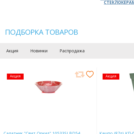
СТЕКЛОКЕРА
ПОДБОРКА ТОВАРОВ
Акция
Новинки
Распродажа
Акция
Акция
Салатник "Свит Оркид" 10533SLBD54
Кашпо (87л) КП-0