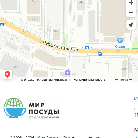
И
г
1
М
© 2008—2026 «Мир Посуды». Все права защищены.