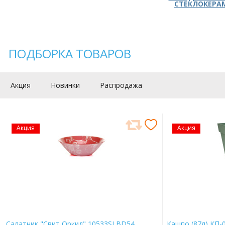
СТЕКЛОКЕРА
ПОДБОРКА ТОВАРОВ
Акция
Новинки
Распродажа
Акция
Акция
Салатник "Свит Оркид" 10533SLBD54
Кашпо (87л) КП-0