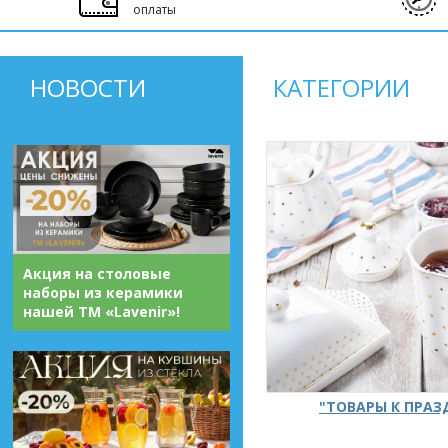
оплаты
НОВОСТИ
КАТЕГОРИИ
Акция на столовые
наборы из керамики
нашей ТМ «Lavenir»!
"ТОВАРЫ К ПРА