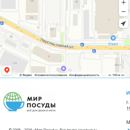
И
г
1
М
© 2008—2026 «Мир Посуды». Все права защищены.