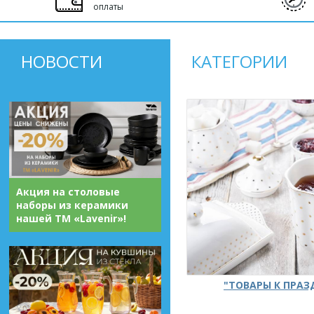
оплаты
НОВОСТИ
КАТЕГОРИИ
Акция на столовые
наборы из керамики
нашей ТМ «Lavenir»!
"ТОВАРЫ К ПРА