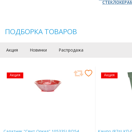
СТЕКЛОКЕРА
ПОДБОРКА ТОВАРОВ
Акция
Новинки
Распродажа
Акция
Акция
Салатник "Свит Оркид" 10533SLBD54
Кашпо (87л) КП-0