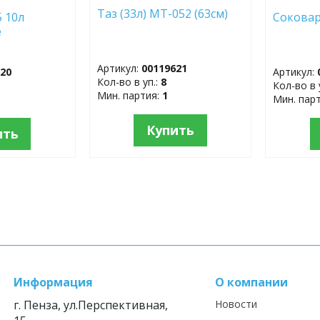
Таз (33л) МТ-052 (63см)
 10л
Соковар
е
Артикул:
00119621
620
Артикул:
Кол-во в уп.:
8
Кол-во в 
Мин. партия:
1
Мин. пар
Купить
ить
Информация
О компании
г. Пенза, ул.Перспективная,
Новости