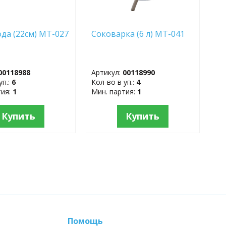
да (22см) МТ-027
Соковарка (6 л) МТ-041
00118988
Артикул:
00118990
уп.:
6
Кол-во в уп.:
4
тия:
1
Мин. партия:
1
Купить
Купить
Помощь