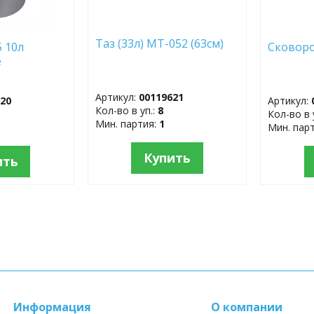
Таз (33л) МТ-052 (63см)
 10л
Сковоро
е
Артикул:
00119621
620
Артикул:
Кол-во в уп.:
8
Кол-во в 
Мин. партия:
1
Мин. пар
Купить
ить
Информация
О компании