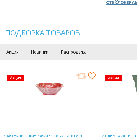
СТЕКЛОКЕРА
ПОДБОРКА ТОВАРОВ
Акция
Новинки
Распродажа
Акция
Акция
Салатник "Свит Оркид" 10533SLBD54
Кашпо (87л) КП-0