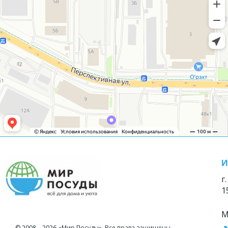
И
г
1
М
© 2008—2026 «Мир Посуды». Все права защищены.