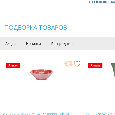
СТЕКЛОКЕРА
ПОДБОРКА ТОВАРОВ
Акция
Новинки
Распродажа
Акция
Акция
Салатник "Свит Оркид" 10533SLBD54
Кашпо (87л) КП-0