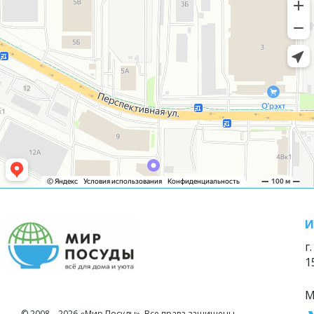
И
г
1
М
© 2008—2026 «Мир Посуды». Все права защищены.