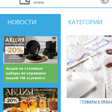
оплаты
НОВОСТИ
КАТЕГОРИИ
Акция на столовые
наборы из керамики
нашей ТМ «Lavenir»!
"ТОВАРЫ К ПРА