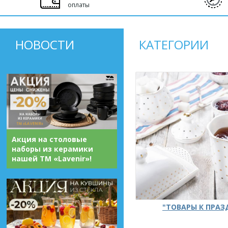
оплаты
НОВОСТИ
КАТЕГОРИИ
Акция на столовые
наборы из керамики
нашей ТМ «Lavenir»!
"ТОВАРЫ К ПРА