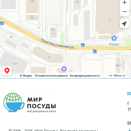
И
г
1
М
© 2008—2026 «Мир Посуды». Все права защищены.