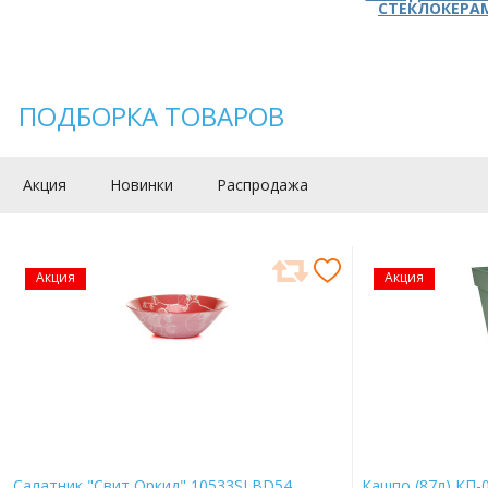
СТЕКЛОКЕРА
ПОДБОРКА ТОВАРОВ
Акция
Новинки
Распродажа
Акция
Акция
Салатник "Свит Оркид" 10533SLBD54
Кашпо (87л) КП-0