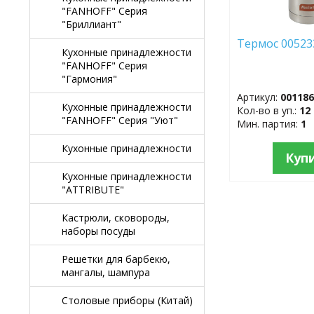
"FANHOFF" Серия
"Бриллиант"
Термос 005233
Кухонные принадлежности
"FANHOFF" Серия
"Гармония"
Артикул:
00118
Кухонные принадлежности
Кол-во в уп.:
12
"FANHOFF" Серия "Уют"
Мин. партия:
1
Кухонные принадлежности
Куп
Кухонные принадлежности
"ATTRIBUTE"
Кастрюли, сковороды,
наборы посуды
Решетки для барбекю,
мангалы, шампура
Столовые приборы (Китай)