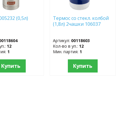
05232 (0,5л)
Термос со стекл. колбой
(1,8л) 2чашки 106037
00118604
Артикул:
00118603
уп.:
12
Кол-во в уп.:
12
тия:
1
Мин. партия:
1
Купить
Купить