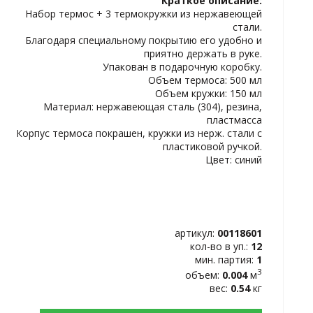
Краткое описание:
ИЗБРАННОЕ
Набор термос + 3 термокружки из нержавеющей
стали.
Благодаря специальному покрытию его удобно и
приятно держать в руке.
Упакован в подарочную коробку.
Объем термоса: 500 мл
Объем кружки: 150 мл
Материал: нержавеющая сталь (304), резина,
пластмасса
Корпус термоса покрашен, кружки из нерж. стали с
пластиковой ручкой.
Цвет: синий
артикул:
00118601
кол-во в уп.:
12
мин. партия:
1
3
объем:
0.004
м
вес:
0.54
кг