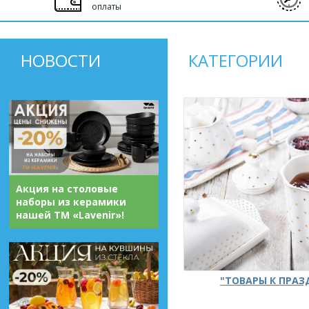
оплаты
НОВОСТИ
КАТЕГОРИИ
Акция на столовые
наборы из керамики
нашей ТМ «Lavenir»!
"ТОВАРЫ К ПРА