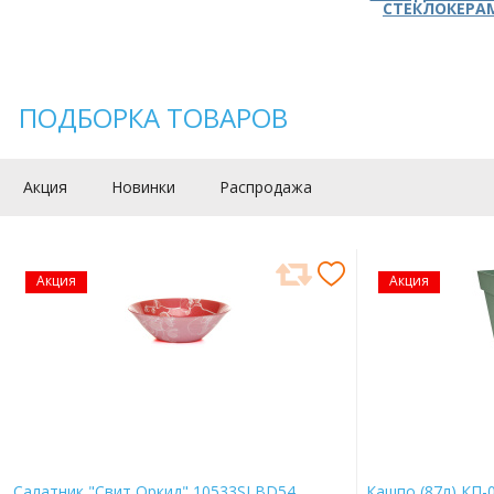
СТЕКЛОКЕРА
ПОДБОРКА ТОВАРОВ
Акция
Новинки
Распродажа
Акция
Акция
Салатник "Свит Оркид" 10533SLBD54
Кашпо (87л) КП-0