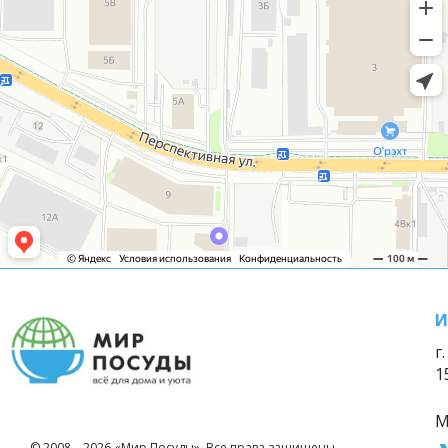
И
г
1
М
© 2008—2026 «Мир Посуды». Все права защищены.