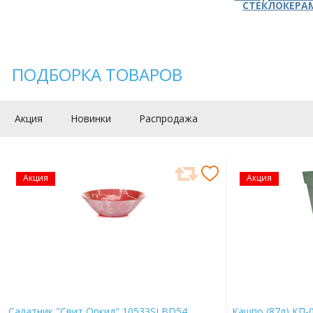
СТЕКЛОКЕРА
ПОДБОРКА ТОВАРОВ
Акция
Новинки
Распродажа
Акция
Акция
Салатник "Свит Оркид" 10533SLBD54
Кашпо (87л) КП-0