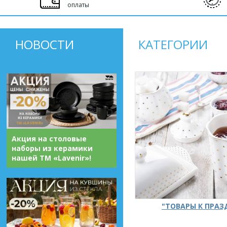
оплаты
НОВОСТИ
КАТЕГОРИИ
Акция на столовые
наборы из керамики
нашей ТМ «Lavenir»!
"ТОВАРЫ К ПРА