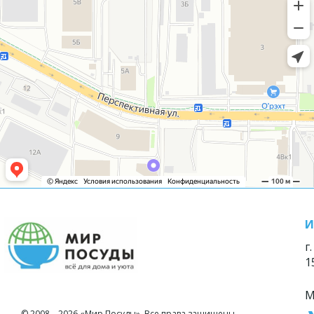
И
г
1
М
© 2008—2026 «Мир Посуды». Все права защищены.