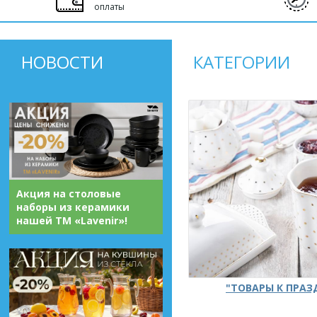
оплаты
НОВОСТИ
КАТЕГОРИИ
Акция на столовые
наборы из керамики
нашей ТМ «Lavenir»!
"ТОВАРЫ К ПРА