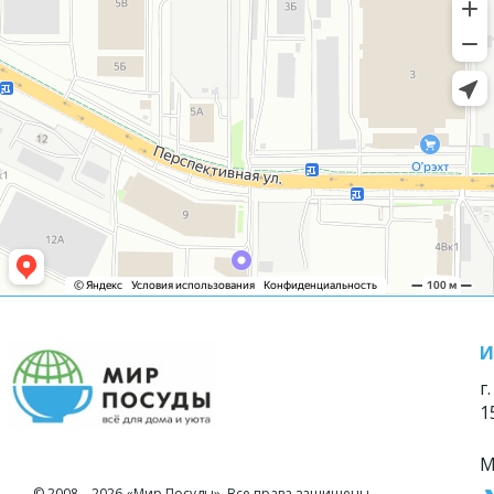
И
г
1
М
© 2008—2026 «Мир Посуды». Все права защищены.