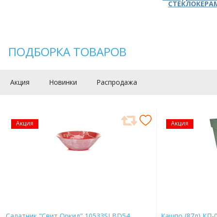
СТЕКЛОКЕРА
ПОДБОРКА ТОВАРОВ
Акция
Новинки
Распродажа
Акция
Акция
Салатник "Свит Оркид" 10533SLBD54
Кашпо (87л) КП-0