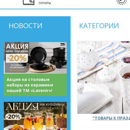
оплаты
НОВОСТИ
КАТЕГОРИИ
Акция на столовые
наборы из керамики
нашей ТМ «Lavenir»!
"ТОВАРЫ К ПРА