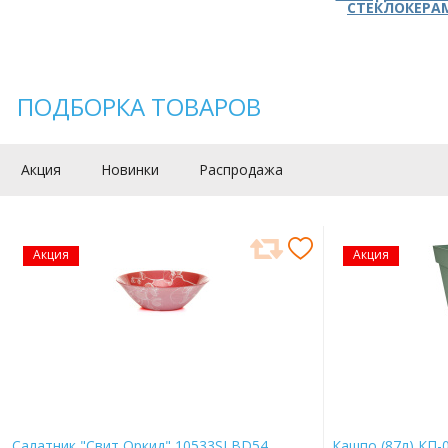
СТЕКЛОКЕРА
ПОДБОРКА ТОВАРОВ
Акция
Новинки
Распродажа
Акция
Акция
Салатник "Свит Оркид" 10533SLBD54
Кашпо (87л) КП-0