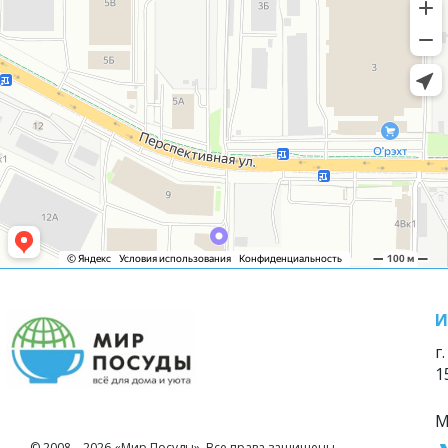
И
г
1
М
© 2008—2026 «Мир Посуды». Все права защищены.