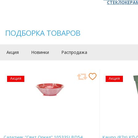
СТЕКЛОКЕРА
ПОДБОРКА ТОВАРОВ
Акция
Новинки
Распродажа
Акция
Акция
Салатник "Свит Оркид" 10533SLBD54
Кашпо (87л) КП-0