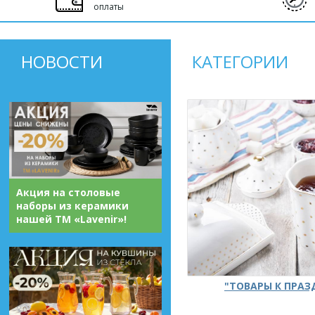
оплаты
НОВОСТИ
КАТЕГОРИИ
Акция на столовые
наборы из керамики
нашей ТМ «Lavenir»!
"ТОВАРЫ К ПРА