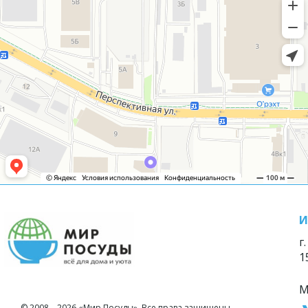
И
г
1
М
© 2008—2026 «Мир Посуды». Все права защищены.