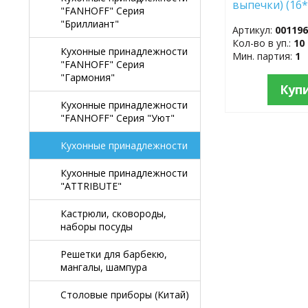
выпечки) (16*
"FANHOFF" Серия
100шт. 11126
"Бриллиант"
Артикул:
00119
Кол-во в уп.:
10
Кухонные принадлежности
Мин. партия:
1
"FANHOFF" Серия
"Гармония"
Куп
Кухонные принадлежности
"FANHOFF" Серия "Уют"
Кухонные принадлежности
Кухонные принадлежности
"ATTRIBUTE"
Кастрюли, сковороды,
наборы посуды
Решетки для барбекю,
мангалы, шампура
Столовые приборы (Китай)