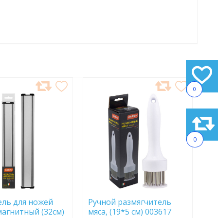
0
АВИТЬ
ДОБАВИТЬ
В
АННОЕ
ИЗБРАННОЕ
0
ль для ножей
Ручной размягчитель
магнитный (32см)
мяса, (19*5 см) 003617