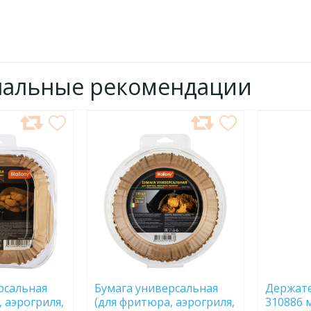
нальные рекомендации
ДОБАВИТЬ
ДОБ
В
В
ИЗБРАННОЕ
ИЗБР
рсальная
Бумага универсальная
Держате
 аэрогриля,
(для фритюра, аэрогриля,
310886 