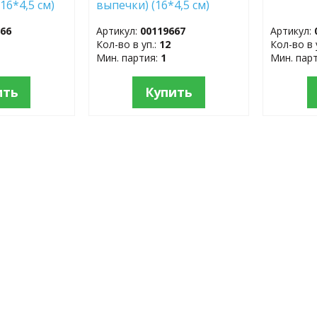
16*4,5 см)
выпечки) (16*4,5 см)
5
100шт. 110617
666
Артикул:
00119667
Артикул:
Кол-во в уп.:
12
Кол-во в 
Мин. партия:
1
Мин. пар
ить
Купить