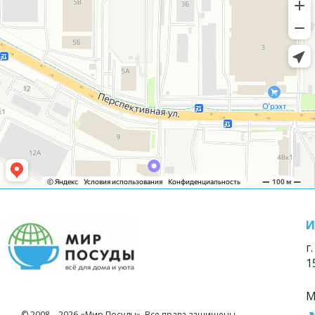
И
г
1
М
© 2008—2026 «Мир Посуды». Все права защищены.