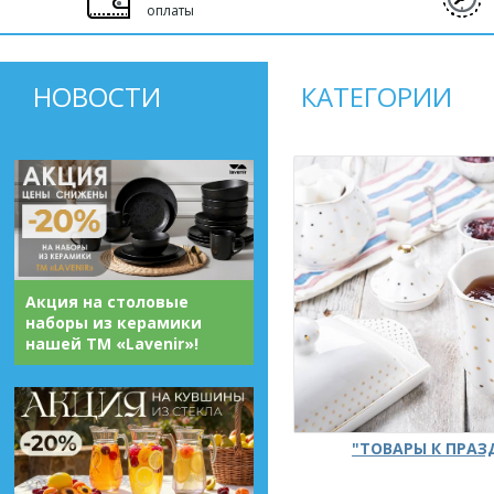
оплаты
НОВОСТИ
КАТЕГОРИИ
Акция на столовые
наборы из керамики
нашей ТМ «Lavenir»!
"ТОВАРЫ К ПРА