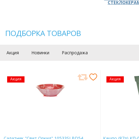
СТЕКЛОКЕРА
ПОДБОРКА ТОВАРОВ
Акция
Новинки
Распродажа
Акция
Акция
Салатник "Свит Оркид" 10533SLBD54
Кашпо (87л) КП-0