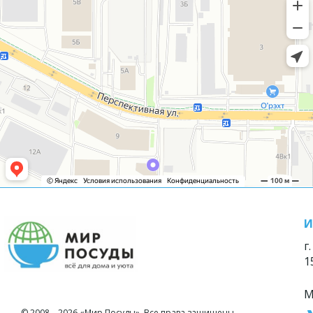
И
г
1
М
© 2008—2026 «Мир Посуды». Все права защищены.