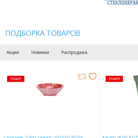
СТЕКЛОКЕРА
ПОДБОРКА ТОВАРОВ
Акция
Новинки
Распродажа
Акция
Акция
Салатник "Свит Оркид" 10533SLBD54
Кашпо (87л) КП-0