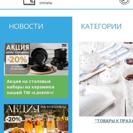
оплаты
НОВОСТИ
КАТЕГОРИИ
Акция на столовые
наборы из керамики
нашей ТМ «Lavenir»!
"ТОВАРЫ К ПРА