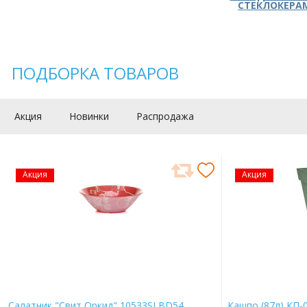
СТЕКЛОКЕРА
ПОДБОРКА ТОВАРОВ
Акция
Новинки
Распродажа
Акция
Акция
Салатник "Свит Оркид" 10533SLBD54
Кашпо (87л) КП-0