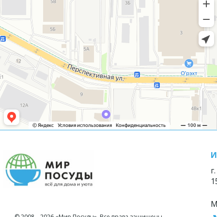
И
г
1
М
© 2008—2026 «Мир Посуды». Все права защищены.