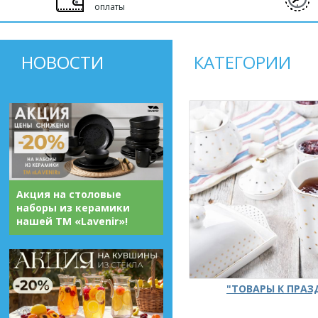
оплаты
НОВОСТИ
КАТЕГОРИИ
Акция на столовые
наборы из керамики
нашей ТМ «Lavenir»!
"ТОВАРЫ К ПРА