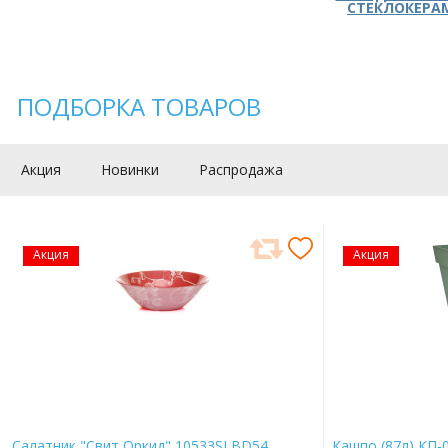
СТЕКЛОКЕРА
ПОДБОРКА ТОВАРОВ
Акция
Новинки
Распродажа
Акция
Акция
Салатник "Свит Оркид" 10533SLBD54
Кашпо (87л) КП-0