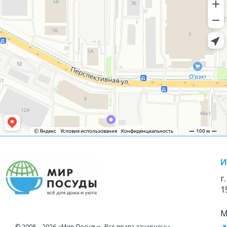
И
г
1
М
© 2008—2026 «Мир Посуды». Все права защищены.