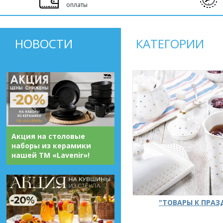
оплаты
НОВОСТИ
КАТЕГОРИИ
Акция на столовые
наборы из керамики
нашей ТМ «Lavenir»!
"ТОВАРЫ К ПРА