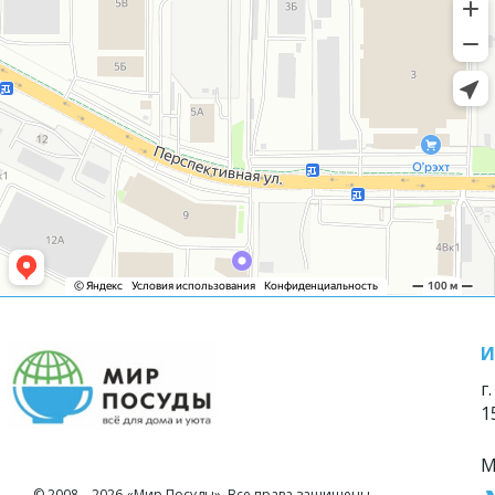
И
г
1
М
© 2008—2026 «Мир Посуды». Все права защищены.