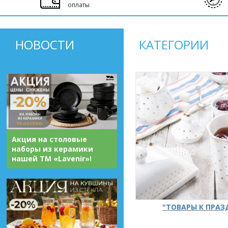
оплаты
НОВОСТИ
КАТЕГОРИИ
Акция на столовые
наборы из керамики
нашей ТМ «Lavenir»!
"ТОВАРЫ К ПРА