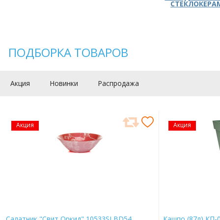
СТЕКЛОКЕРА
ПОДБОРКА ТОВАРОВ
Акция
Новинки
Распродажа
Акция
Акция
Салатник "Свит Оркид" 10533SLBD54
Кашпо (87л) КП-0