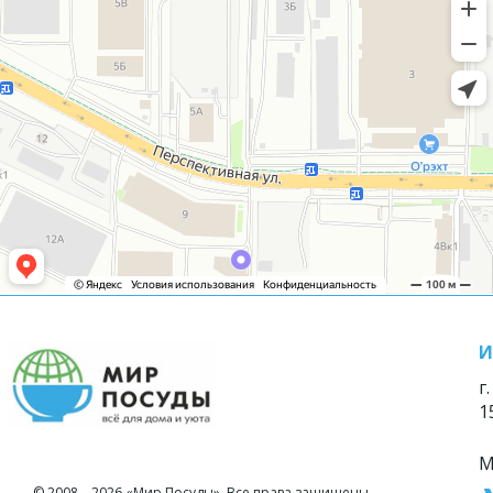
И
г
1
М
© 2008—2026 «Мир Посуды». Все права защищены.