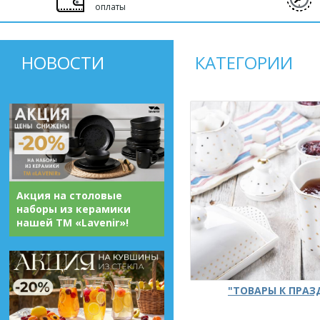
оплаты
НОВОСТИ
КАТЕГОРИИ
Акция на столовые
наборы из керамики
нашей ТМ «Lavenir»!
"ТОВАРЫ К ПРА