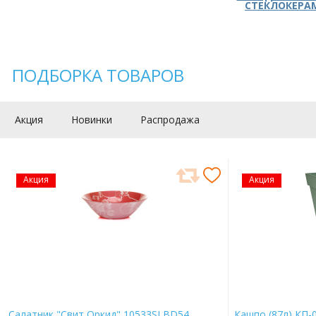
СТЕКЛОКЕРА
ПОДБОРКА ТОВАРОВ
Акция
Новинки
Распродажа
Акция
Акция
Салатник "Свит Оркид" 10533SLBD54
Кашпо (87л) КП-0