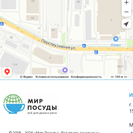
И
г
1
М
© 2008—2026 «Мир Посуды». Все права защищены.