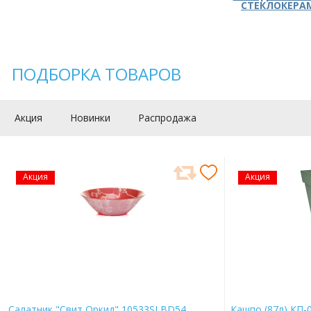
СТЕКЛОКЕРА
ПОДБОРКА ТОВАРОВ
Акция
Новинки
Распродажа
Акция
Акция
Салатник "Свит Оркид" 10533SLBD54
Кашпо (87л) КП-0