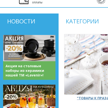
оплаты
НОВОСТИ
КАТЕГОРИИ
Акция на столовые
наборы из керамики
нашей ТМ «Lavenir»!
"ТОВАРЫ К ПРА