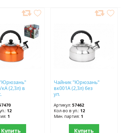
АВИТЬ
ДОБАВИТЬ
В
АННОЕ
ИЗБРАННОЕ
 "Юрюзань"
Чайник "Юрюзань"
кА (2,3л) в
вк001А (2,3л) без
упак.
уп.
57470
Артикул:
57462
уп.:
12
Кол-во в уп.:
12
тия:
1
Мин. партия:
1
Купить
Купить