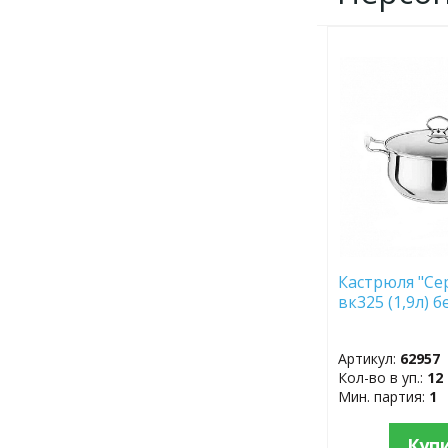
ДОБАВИТЬ
В
ИЗБРАННОЕ
Кастрюля "Се
вк325 (1,9л
Артикул:
62957
Кол-во в уп.:
12
Мин. партия:
1
Куп