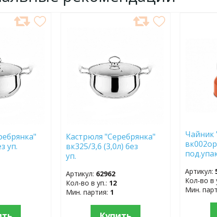
ДОБАВИТЬ
ДОБ
В
В
ИЗБРАННОЕ
ИЗБР
Чайник
ребрянка"
Кастрюля "Серебрянка"
вк002ор/
) без уп.
вк325/3,6 (3,0л) без
под.
уп.
Артикул:
Артикул:
62962
Кол-во в 
Кол-во в уп.:
12
Мин. пар
Мин. партия:
1
ить
Купить