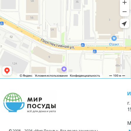
И
г
1
М
© 2008—2026 «Мир Посуды». Все права защищены.