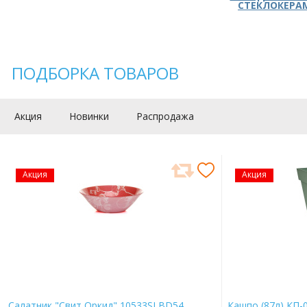
СТЕКЛОКЕРА
ПОДБОРКА ТОВАРОВ
Акция
Новинки
Распродажа
Акция
Акция
Салатник "Свит Оркид" 10533SLBD54
Кашпо (87л) КП-0