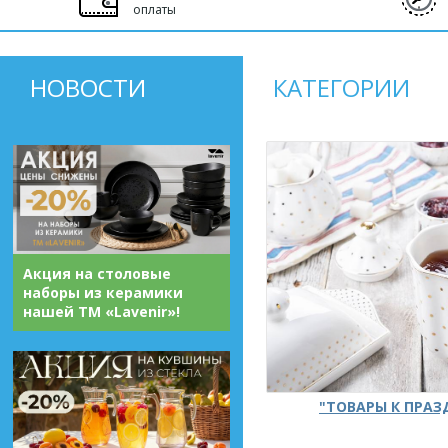
оплаты
НОВОСТИ
КАТЕГОРИИ
Акция на столовые
наборы из керамики
нашей ТМ «Lavenir»!
"ТОВАРЫ К ПРА