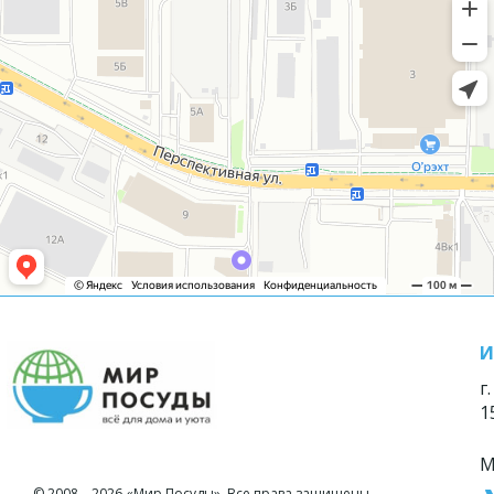
И
г
1
М
© 2008—2026 «Мир Посуды». Все права защищены.