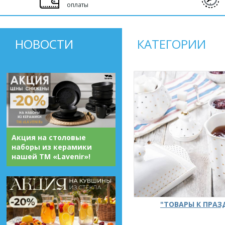
оплаты
НОВОСТИ
КАТЕГОРИИ
Акция на столовые
наборы из керамики
нашей ТМ «Lavenir»!
"ТОВАРЫ К ПРА