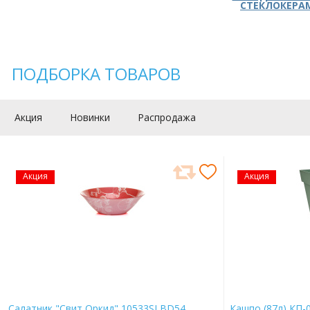
СТЕКЛОКЕРА
ПОДБОРКА ТОВАРОВ
Акция
Новинки
Распродажа
Акция
Акция
Салатник "Свит Оркид" 10533SLBD54
Кашпо (87л) КП-0