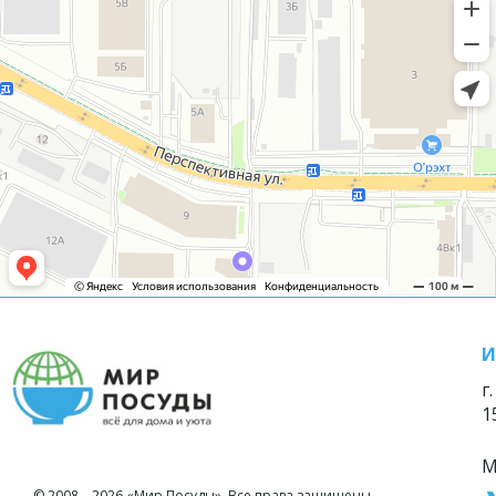
И
г
1
М
© 2008—2026 «Мир Посуды». Все права защищены.