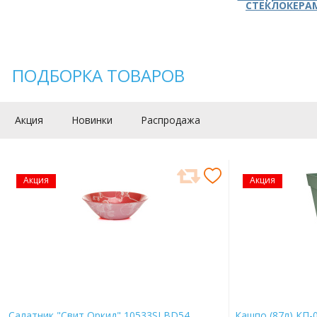
СТЕКЛОКЕРА
ПОДБОРКА ТОВАРОВ
Акция
Новинки
Распродажа
Акция
Акция
Салатник "Свит Оркид" 10533SLBD54
Кашпо (87л) КП-0