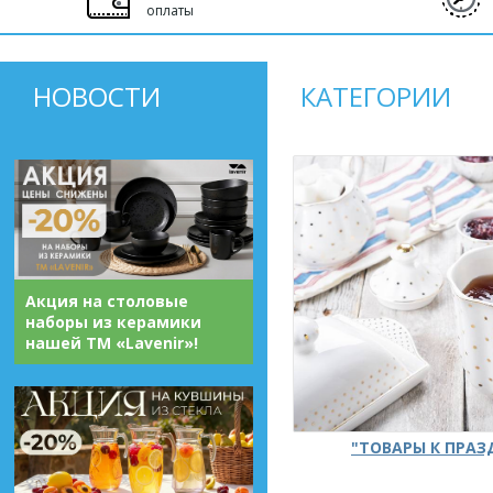
оплаты
НОВОСТИ
КАТЕГОРИИ
Акция на столовые
наборы из керамики
нашей ТМ «Lavenir»!
"ТОВАРЫ К ПРА