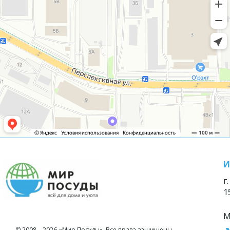
И
г
1
М
© 2008—2026 «Мир Посуды». Все права защищены.