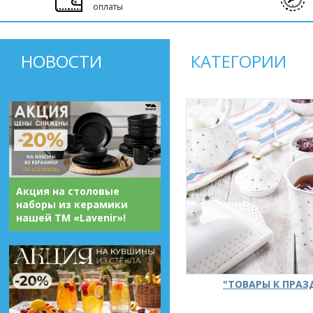
оплаты
НОВОСТИ
КАТЕГОРИИ
Акция на столовые
наборы из керамики
нашей ТМ «Lavenir»!
"ТОВАРЫ К ПРА