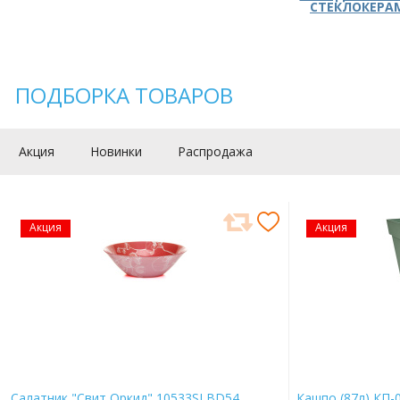
СТЕКЛОКЕРА
ПОДБОРКА ТОВАРОВ
Акция
Новинки
Распродажа
Акция
Акция
Салатник "Свит Оркид" 10533SLBD54
Кашпо (87л) КП-0